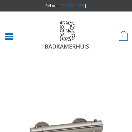
Bel ons:
010 78 51 888
|
0