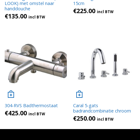
LOOK) met omstel naar
15cm
handdouche
€
225.00
incl BTW
€
135.00
incl BTW
304-RVS Badthermostaat
Caral 5-gats
badrandcombinatie chroom
€
425.00
incl BTW
€
250.00
incl BTW