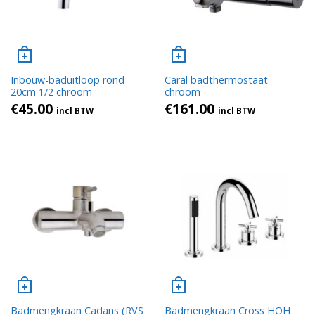
Inbouw-baduitloop rond
Caral badthermostaat
20cm 1/2 chroom
chroom
€
45.00
€
161.00
incl BTW
incl BTW
Badmengkraan Cadans (RVS
Badmengkraan Cross HOH