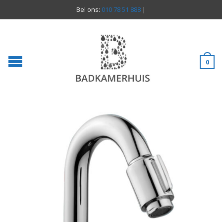
Bel ons:
010 78 51 888
|
0