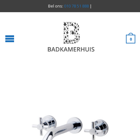
Bel ons:
010 78 51 888
|
0