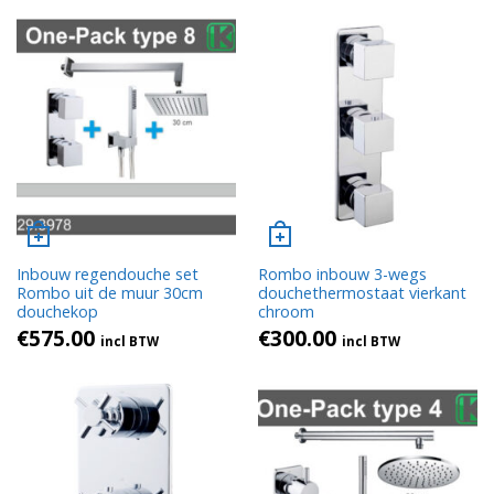
Inbouw regendouche set
Rombo inbouw 3-wegs
Rombo uit de muur 30cm
douchethermostaat vierkant
douchekop
chroom
€
575.00
€
300.00
incl BTW
incl BTW