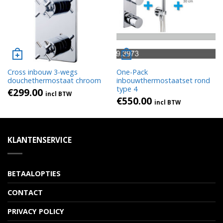
Cross inbouw 3-wegs
One-Pack
douchethermostaat chroom
inbouwthermostaatset rond
type 4
€
299.00
incl BTW
€
550.00
incl BTW
KLANTENSERVICE
BETAALOPTIES
CONTACT
PRIVACY POLICY