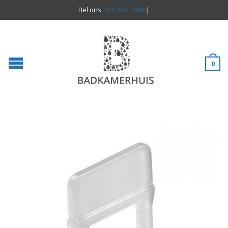
Bel ons:
010 78 51 888
|
0