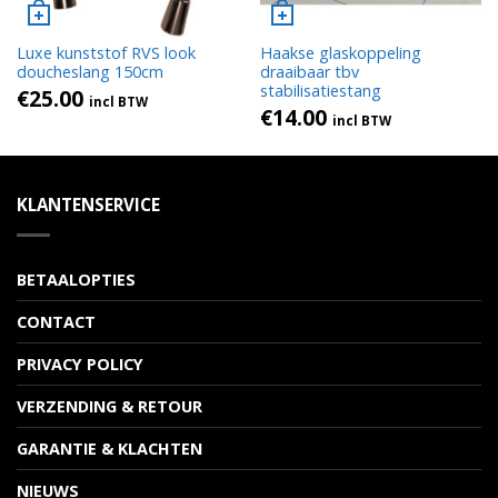
Luxe kunststof RVS look
Haakse glaskoppeling
doucheslang 150cm
draaibaar tbv
stabilisatiestang
€
25.00
incl BTW
€
14.00
incl BTW
KLANTENSERVICE
BETAALOPTIES
CONTACT
PRIVACY POLICY
VERZENDING & RETOUR
GARANTIE & KLACHTEN
NIEUWS