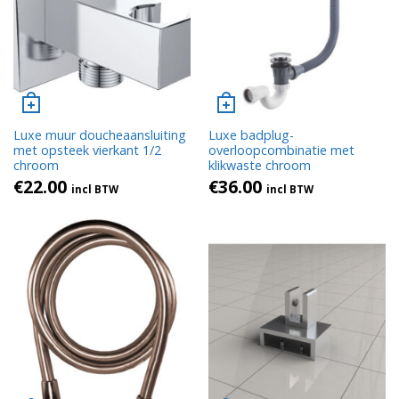
Luxe muur doucheaansluiting
Luxe badplug-
met opsteek vierkant 1/2
overloopcombinatie met
chroom
klikwaste chroom
€
22.00
€
36.00
incl BTW
incl BTW