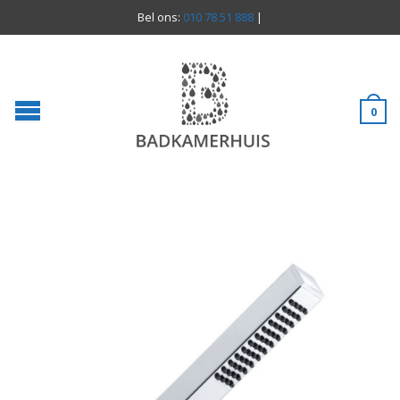
Bel ons:
010 78 51 888
|
0