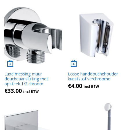
Luxe messing muur
Losse handdouchehouder
doucheaansluiting met
kunststof verchroomd
opsteek 1/2 chroom
€
4.00
incl BTW
€
33.00
incl BTW