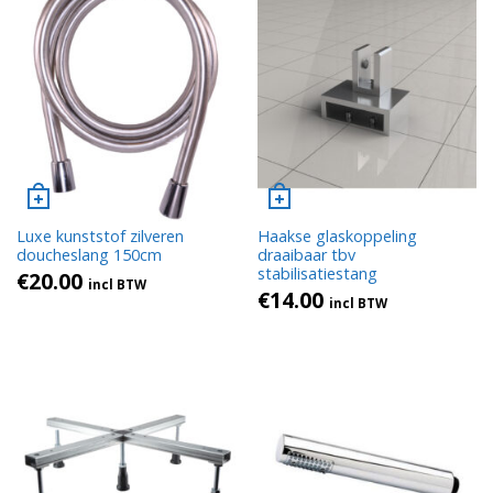
Luxe kunststof zilveren
Haakse glaskoppeling
doucheslang 150cm
draaibaar tbv
stabilisatiestang
€
20.00
incl BTW
€
14.00
incl BTW