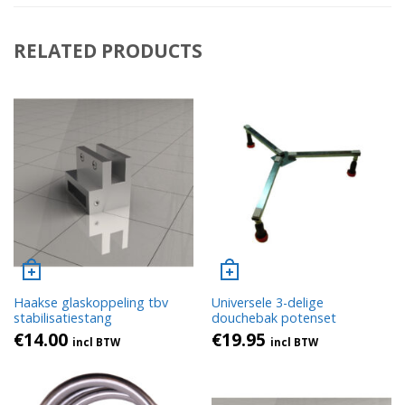
RELATED PRODUCTS
Haakse glaskoppeling tbv
Universele 3-delige
stabilisatiestang
douchebak potenset
€
14.00
€
19.95
incl BTW
incl BTW