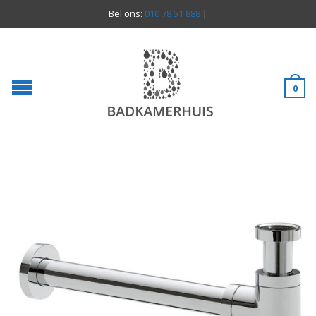
Bel ons:
010 78 51 888
|
0