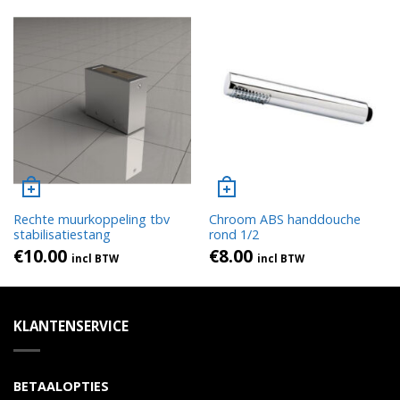
Rechte muurkoppeling tbv
Chroom ABS handdouche
stabilisatiestang
rond 1/2
€
10.00
€
8.00
incl BTW
incl BTW
KLANTENSERVICE
BETAALOPTIES