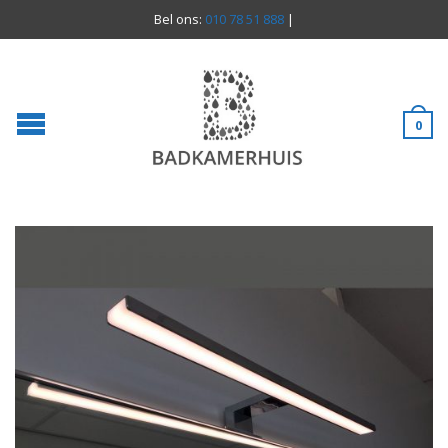
Bel ons:
010 78 51 888
|
0