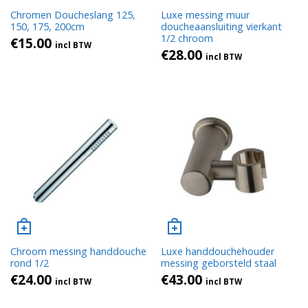
Chromen Doucheslang 125,
Luxe messing muur
150, 175, 200cm
doucheaansluiting vierkant
1/2 chroom
€
15.00
incl BTW
€
28.00
incl BTW
Chroom messing handdouche
Luxe handdouchehouder
rond 1/2
messing geborsteld staal
€
24.00
€
43.00
incl BTW
incl BTW