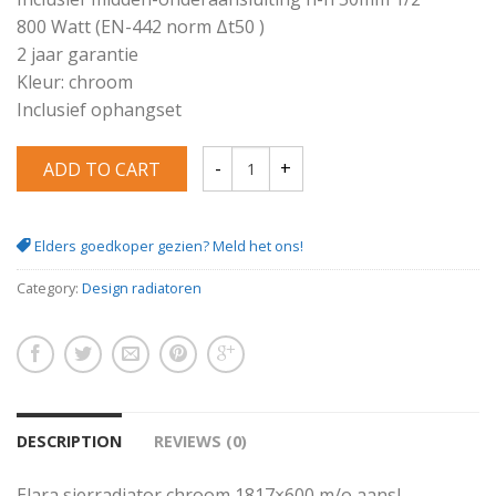
800 Watt (EN-442 norm Δt50 )
2 jaar garantie
Kleur: chroom
Inclusief ophangset
ADD TO CART
Elara sierradiator chroom 1817x600 m/o 
Elders goedkoper gezien? Meld het ons!
Category:
Design radiatoren
DESCRIPTION
REVIEWS (0)
Elara sierradiator chroom 1817×600 m/o aansl.