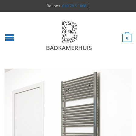
Bel ons:
010 78 51 888
|
0