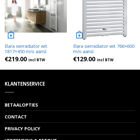
Elara sierradiator wit
Elara sierradiator wit 766×600
1817×450 m/o aansl.
m/o aansl.
€
219.00
€
129.00
incl BTW
incl BTW
KLANTENSERVICE
BETAALOPTIES
CONTACT
PRIVACY POLICY