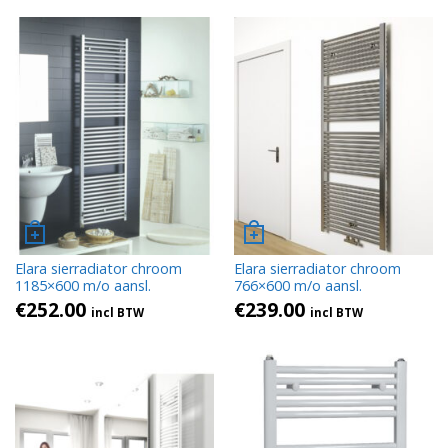
Elara sierradiator chroom
Elara sierradiator chroom
1185×600 m/o aansl.
766×600 m/o aansl.
€
252.00
€
239.00
incl BTW
incl BTW