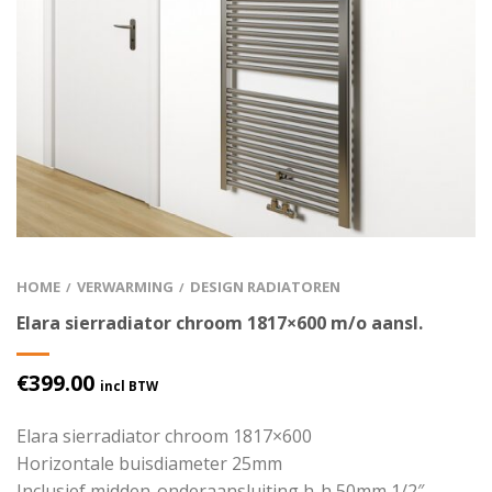
HOME
VERWARMING
DESIGN RADIATOREN
/
/
Elara sierradiator chroom 1817×600 m/o aansl.
€
399.00
incl BTW
Elara sierradiator chroom 1817×600
Horizontale buisdiameter 25mm
Inclusief midden-onderaansluiting h-h 50mm 1/2″