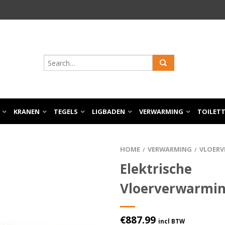
KRANEN
TEGELS
LIGBADEN
VERWARMING
TOILET
HOME
VERWARMING
VLOER
/
/
Elektrische
Vloerverwarmin
€
887.99
incl BTW