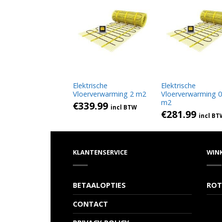
Elektrische
Elektrische
Vloerverwarming 2 m2
Vloerverwarming 0
m2
€
339.99
incl BTW
€
281.99
incl BT
KLANTENSERVICE
WIN
BETAALOPTIES
ROT
CONTACT