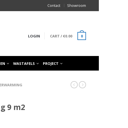
Contact
Showroom
LOGIN
CART
/
€
0.00
0
TEN
WASTAFELS
PROJECT
VERWARMING
g 9 m2