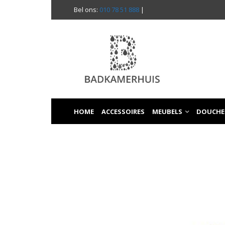
Bel ons:
010 78 51 888
|
HOME
ACCESSOIRES
MEUBELS
DOUCHE