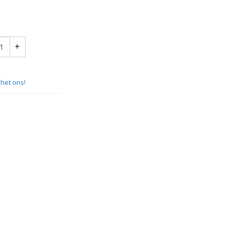
ische Vloerverwarming 9 m2 quantity
het ons!