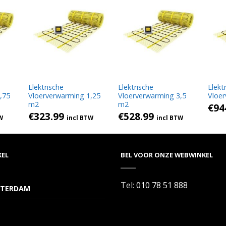
Elektrische
Elektrische
Elekt
,75
Vloerverwarming 1,25
Vloerverwarming 3,5
Vloe
m2
m2
€
94
€
323.99
€
528.99
W
incl BTW
incl BTW
KEL
BEL VOOR ONZE WEBWINKEL
Tel:
010 78 51 888
TERDAM