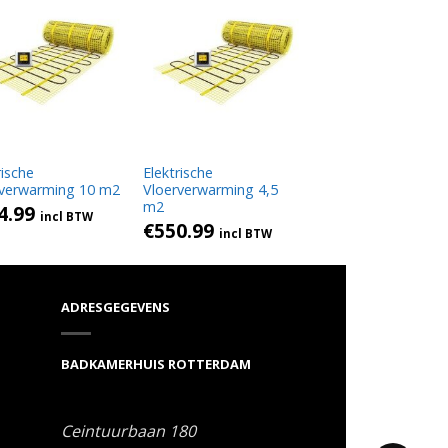
rische
Elektrische
rverwarming 10 m2
Vloerverwarming 4,5
m2
4.99
incl BTW
€
550.99
incl BTW
ADRESGEGEVENS
BADKAMERHUIS ROTTERDAM
Ceintuurbaan 180