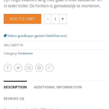
in ieder toilet. De fontein is gemakkelijk te monteren.
ADD TO CART
Erato fontein 340 x 275 x 120 wit quantit
Elders goedkoper gezien? Meld het ons!
SKU:
6407174
Category:
Fonteinen
DESCRIPTION
ADDITIONAL INFORMATION
REVIEWS (0)