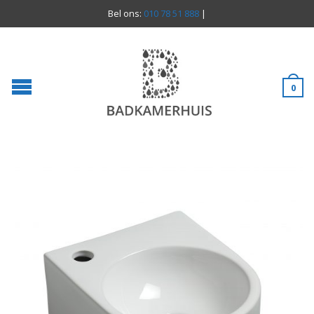
Bel ons:
010 78 51 888
|
0