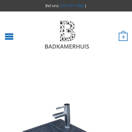
Bel ons:
010 78 51 888
|
0