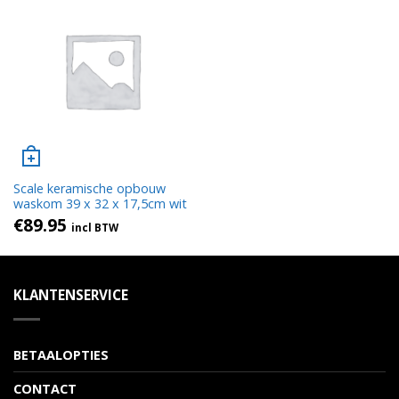
Scale keramische opbouw
waskom 39 x 32 x 17,5cm wit
€
89.95
incl BTW
KLANTENSERVICE
BETAALOPTIES
CONTACT