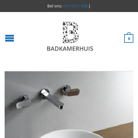
Bel ons:
010 78 51 888
|
0