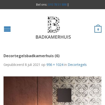
Bel ons:
010 78 51 888
|
0
Decortegelsbadkamerhuis (6)
Gepubliceerd
8 juli 2021
op
956 × 1024
in
Decortegels