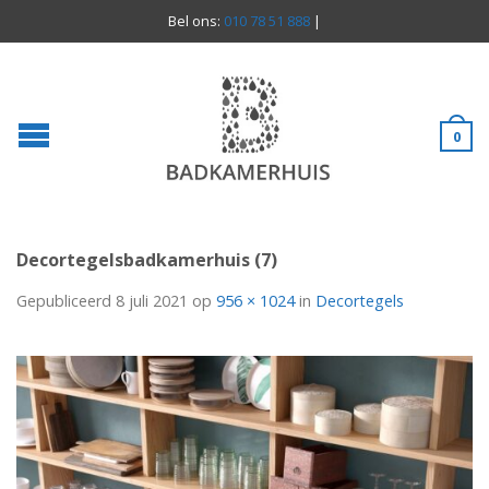
Bel ons:
010 78 51 888
|
0
Decortegelsbadkamerhuis (7)
Gepubliceerd
8 juli 2021
op
956 × 1024
in
Decortegels