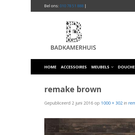
Bel ons:
010 78 51 888
|
HOME
ACCESSOIRES
MEUBELS
DOUCHE
remake brown
Gepubliceerd
2 juni 2016
op
1000 × 302
in
re