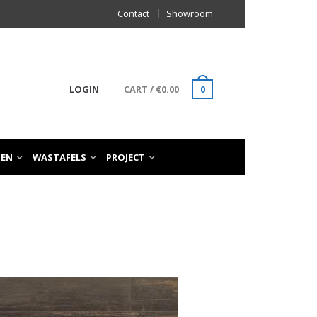
Contact
Showroom
LOGIN
CART
/
€
0.00
0
TEN
WASTAFELS
PROJECT