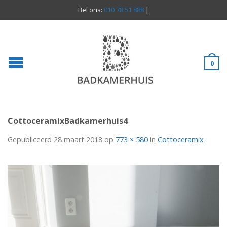
Bel ons:
010 78 51 888
|
0
CottoceramixBadkamerhuis4
Gepubliceerd
28 maart 2018
op
773 × 580
in
Cottoceramix