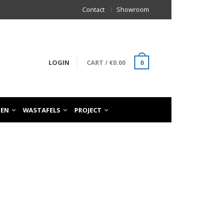
Contact
Showroom
LOGIN
CART
/
€
0.00
0
TEN
WASTAFELS
PROJECT