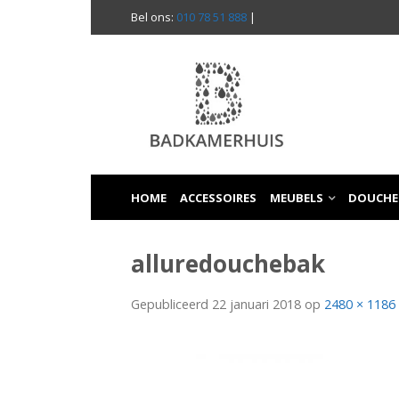
Bel ons:
010 78 51 888
|
HOME
ACCESSOIRES
MEUBELS
DOUCHE
alluredouchebak
Gepubliceerd
22 januari 2018
op
2480 × 1186