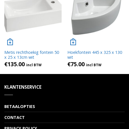
Metis rechthoekig fontein 50
Hoekfontein 445 x 325 x 130
x 25 x 13cm wit
wit
€
135.00
€
75.00
incl BTW
incl BTW
KLANTENSERVICE
BETAALOPTIES
CONTACT
PRIVACY POLICY