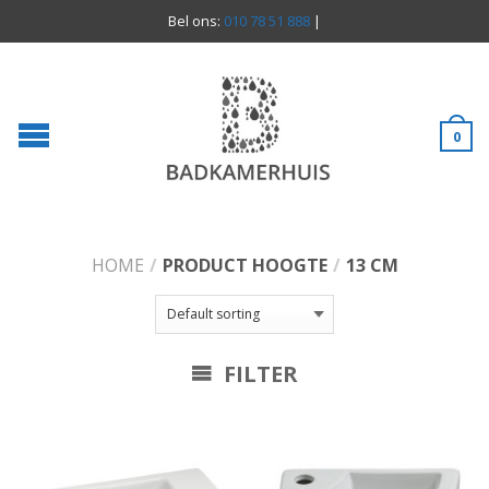
Bel ons:
010 78 51 888
|
0
HOME
/
PRODUCT HOOGTE
/
13 CM
FILTER