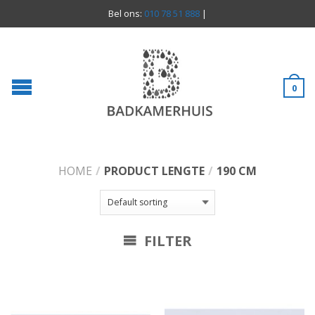
Bel ons:
010 78 51 888
|
0
HOME
/
PRODUCT LENGTE
/
190 CM
FILTER